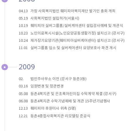
04.13
가칭 사회복지법인 훼미피아복지재단 발기인 총회 개최
05.19
사회복지법인 설립허가(서울시)
10.19
훼미피아 실버그룹홈/실버케어센터 설립감사예배 및 개관식
10.23
노인의료복시시설(노인요양공동생활가정) 설치신고 (강서구)
10.24
재가장기요양기관(훼미피아실버케어센터) 설치신고 (강서구)
11.01
실버그룹홈 입소 및 실버케어센터 요양보호사 파견 개시
2009
02.
법인주사무소 이전 (강서구 등촌3동)
03.16
임원변경 및 정관변경
05.08
등촌4복지관 및 은초록어린이집 수탁계약 체결 (강서구)
06.08
등촌4복지관 수탁기념예배 및 개관 15주년기념행사
12.13
훼미피아 후원이사 위촉 (5명)
12.21
등촌4종합사회복지관 리모델링 준공식