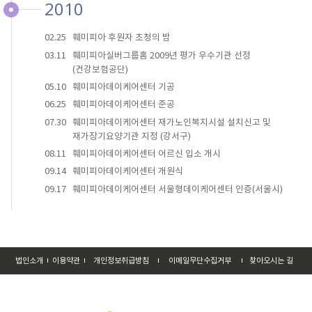
2010
02.25
훼미피아 후원자 초청의 밤
03.11
훼미피아실버그룹홈 2009년 평가 우수기관 선정
(건강보험공단)
05.10
훼미피아데이케어센터 기공
06.25
훼미피아데이케어센터 준공
07.30
훼미피아데이케어센터 재가노인복지시설 설치신고 및
재가장기요양기관 지정 (강서구)
08.11
훼미피아데이케어센터 어르신 입소 개시
09.14
훼미피아데이케어센터 개원식
09.17
훼미피아데이케어센터 서울형데이케어센터 인증(서울시)
법인소개
이용약관
개인정보취급방침
이메일무단수집거부
찾아오시는 길