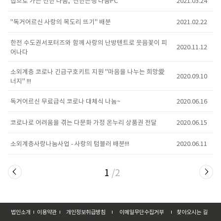
집으로 가는 선한 나눔, '신한은행 나눔PC'
2021.03.24
"독거어르신 사랑의 목도리 뜨기" 배분
2021.02.22
한전 수도권서포터즈와 함께 사랑의 난방텐트로 웃음꽃이 피
2020.11.12
어나다
소외계층 코로나 긴급구호키트 지원 "마음을 나누는 희망愛
2020.09.10
너지" !!!
독거어르신 무료급식 코로나 대체식 나눔~
2020.06.16
코로나로 어려움을 겪는 다문화 가정 온누리 상품권 전달
2020.06.15
소외계층사랑나눔사업 - 사랑의 텀블러 배분!!!
2020.06.11
1
/2
법인소개
이용약관
개인정보취급방침
이메일무단수집거부
찾아오시는 길